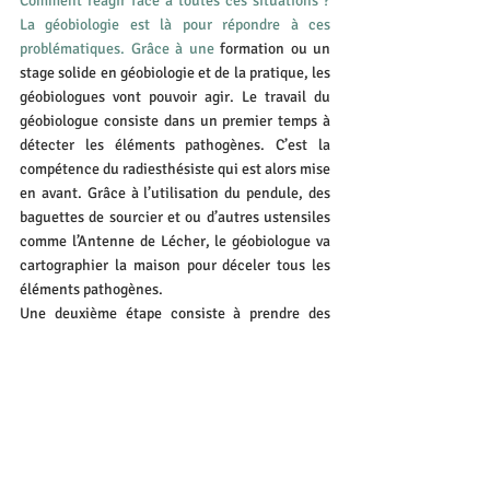
Comment réagir face à toutes ces situations ? 
La géobiologie est là pour répondre à ces 
problématiques. Grâce à une
formation ou un 
stage solide en géobiologie 
et de la pratique, les 
géobiologues vont pouvoir agir. Le travail du 
géobiologue consiste dans un premier temps à 
détecter les éléments pathogènes. C’est la 
compétence du radiesthésiste qui est alors mise 
en avant. Grâce à l’utilisation du pendule, des 
baguettes de sourcier et ou d’autres ustensiles 
comme l’Antenne de Lécher, le géobiologue va 
cartographier la maison pour déceler tous les 
éléments pathogènes.
Une deuxième étape consiste à prendre des 
dispositions par rapport aux éléments 
découverts. Les formations proposées par le 
Centre de Formation de l’Ermitage
 proposent la 
suppression de ces éléments pathogènes afin 
que les habitants puissent retrouver leur bien-
être. D’autres écoles apprennent à déplacer les 
lieux de vie (lit, canapé…), afin de les éloigner 