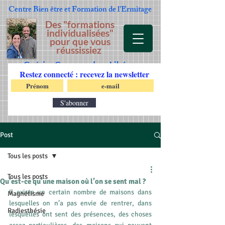
Centre Bien être et Formation
de l'Ermitage
Des "formations
individualisées"
pour que vous
réussissiez
Guérir - Comprendre - Libérer
Restez connecté : recevez la newsletter
S'abonner
Post
Tous les posts
Tous les posts
Qu’est-ce qu’une maison où l’on se sent mal ?
Il existe un certain nombre de maisons dans 
Magnétisme
lesquelles on n’a pas envie de rentrer, dans 
Radiesthésie
lesquelles ont sent des présences, des choses 