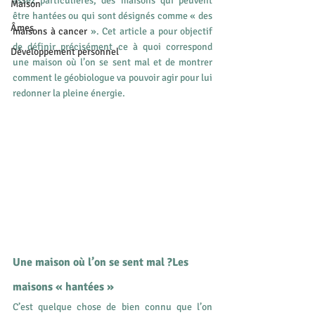
assez particulières, des maisons qui peuvent 
Maison
être hantées ou qui sont désignés comme « des 
Âmes
maisons à cancer
 ». Cet article a pour objectif 
de définir précisément ce à quoi correspond 
Développement personnel
une maison où l’on se sent mal et de montrer 
comment le géobiologue va pouvoir agir pour lui 
redonner la pleine énergie.
Une maison où l’on se sent mal ?Les 
maisons « hantées »
C’est quelque chose de bien connu que l’on 