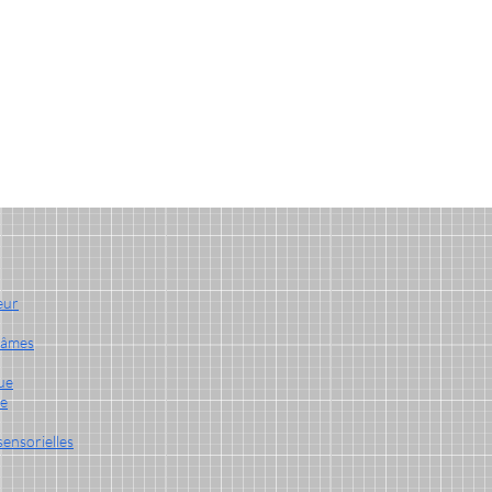
eur
'âmes
ue
te
sensorielles