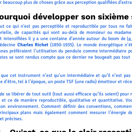
r beaucoup plus de choses grâce aux perception qualifiées d'extra
Pourquoi développer son sixième 
out ce qui n'est pas perceptible et reproductible par tous ne fa
sorielle, de capacités qui vont au-delà de monsieur ou madam
t intensifiées il y a une centaine d’année autour du boom de
la
médecine
Charles Richet
(1850-1935). Le monde énergétique n’ét
nnes préféraient l’utilisation du pendule comme intermédiaire po
stes se sont rendus compte que ce dernier ne bougeait pas tout se
e que cet instrument n’est qu’un intermédiaire et qu’il n’est pa
me d’être, tel à l’époque, un poste TSF (une radio) émetteur et réc
e se libérer de tout outil (tout aussi efficace qu’ils soient) pour 
 et ce de manière reproductible, qualitative et quantitative. Vo
 son environnement. Comment définir des conventions, comment p
principaux plans mais également comment mesurer l’énergie d
et précises.