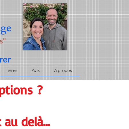
age
s"
rer
Livres
Avis
A propos
ptions
?
au delà...