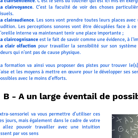
La clairsentience
. C'est le sens du toucher qui est ici mis en exer
La clairvoyance
. C'est la faculté de voir des choses particuliè
isuels.
La clairaudience
. Les sons vont prendre toutes leurs places avec 
audition. Les perceptions sonores vont être décuplées face à ce
'oreille interne va maintenant tenir une place importante ;
La claircognisance
est le fait de savoir comme une évidence, à l'im
a clair olfaction
pour travailler la sensibilité sur son système
deurs qui n'ont pas de cause physique.
La formation va ainsi vous proposer des pistes pour trouver le(s
’aise et les moyens à mettre en œuvre pour le développer ses sen
ossibles avec le moins d’efforts.
B - A un large éventail de possib
xtra-sensoriel va vous permettre d’utiliser ces
les jours, mais également dans le cadre de votre
allez pouvoir travailler avec une intuition
assent par vos sens