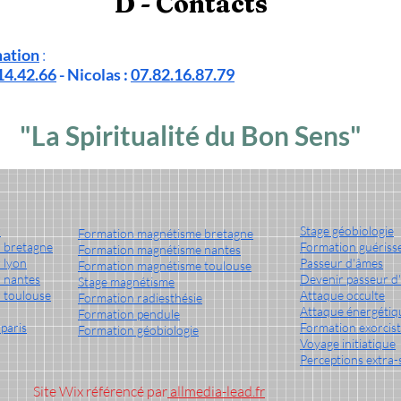
D - Contacts
mation
:
14.42.66
-
Nicolas :
07.82.16.87.79
"La Spiritualité du Bon Sens"
r
Stage géobiologie
Formation magnétisme bretagne
 bretagne
Formation guériss
Formation magnétisme nantes
 lyon
Passeur d'âmes
Formation magnétisme toulouse
 nantes
Devenir passeur d
Stage magnétisme
 toulouse
Attaque occulte
Formation radiesthésie
Attaque énergétiq
Formation pendule
paris
Formation exorcis
Formation géobiologie
Voyage initiatique
Perceptions extra-
Site Wix référencé par
allmedia-lead.fr