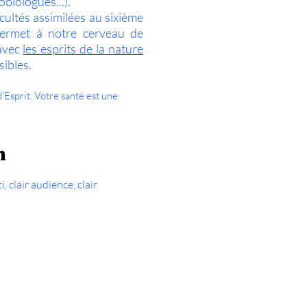
biologues...).
cultés assimilées au sixième
 permet à notre cerveau de
 avec
les esprits de la nature
sibles.
'Esprit. Votre santé est une
n
 clair audience, clair