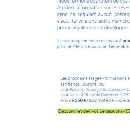
Nous formons des futurs ou des P
A priori la formation sur le déve
sens ne requiert aucun prérequi
s'acculturer à une autre manière
permet également de développer se
Si cet enseignement ne nécessite
à prio
priorité. Merci de consulter l'ensemble
Les prochains stages - formations su
sentience... auront lieu :
pour Poitiers : Auberge de Jeunesse - 1 
pour Sailly : 345 rue de Guicheret 71250
Prix de
350 €
(accompte de 150 € à l
Découvrir et dév. vos perceptions - 03