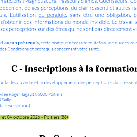
raticiens (Magnétiseurs, Passeurs d'âmes, Guérisseurs, Géo
loppement de ses perceptions, du clair ressenti et autres fa
s. L'utilisation
du pendule
, sans être une obligation,
 d'obtenir des informations du monde invisible. Le travail
s perceptions sur des êtres qui ne sont pas directement vi
ri aucun pré requis,
cette pratique nécessite toutefois une ouverture d
 des
Conditions et prérequis
concernant votre santé.
C - Inscriptions à la formatio
r la découverte et le développement des perception - clair ressenti,
Allée Roger Tagault 86000 Poitiers
 Sailly
a réservation)​
 et 04 octobre 2026 - Poitiers (86)