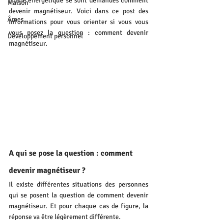
fluide énergétique se sont demandés comment 
Maison
devenir magnétiseur. Voici dans ce post des 
Âmes
informations pour vous orienter si vous vous 
vous posez la question : comment devenir 
Développement personnel
magnétiseur.
A qui se pose la question : comment 
devenir magnétiseur ?
Il existe différentes situations des personnes 
qui se posent la question de comment devenir 
magnétiseur. Et pour chaque cas de figure, la 
réponse va être légèrement différente.