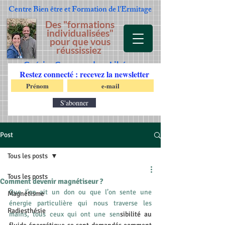
Centre Bien être et Formation
de l'Ermitage
Des "formations
individualisées"
pour que vous
réussissiez
Guérir - Comprendre - Libérer
Restez connecté : recevez la newsletter
S'abonner
Post
Tous les posts
Tous les posts
Comment devenir magnétiseur ?
Que l’on ait un don ou que l’on sente une 
Magnétisme
énergie particulière qui nous traverse les 
Radiesthésie
mains, tous 
ceux qui ont une sen
sibilité au 