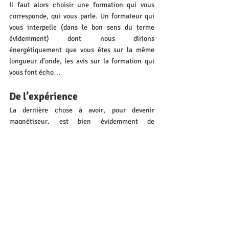
Il faut alors choisir une formation qui vous 
corresponde, qui vous parle. Un formateur qui 
vous interpelle (dans le bon sens du terme 
évidemment) dont nous dirions 
énergétiquement que vous êtes sur la même 
longueur d’onde, les avis sur la
 formation qui 
vous font écho…
De l’expérience
La dernière chose à avoir, pour devenir 
magnétiseur, est bien évidemment de 
l’expérience. Votre expérience (don, sensibilité 
ou envie de découvrir) s’est précisée grâce à la 
lecture d’ouvrages et fortifié grâce à la 
concurrence. Il vous faut maintenant de 
l’expérience. Pourquoi de l’expérience pour 
devenir magnétiseur ? Tout simplement pour 
affiner vos ressentis, savoir comment agir, 
comment procéder. Les retours de l’expérience 
sont la meilleure école pour vivre vous 