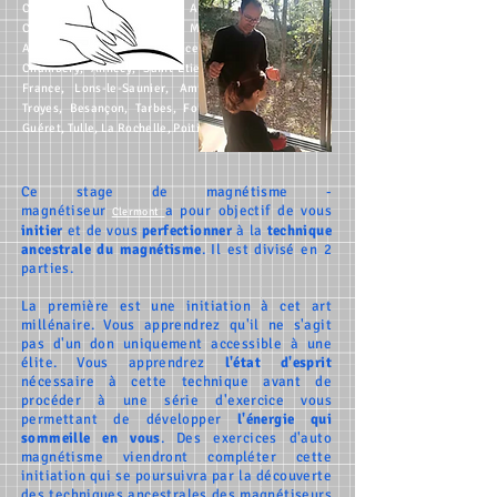
Cahors
,
Montauban
,
Auch,
Albi
,
Rodez
,
Perpignan
,
Carcassonne
,
Montpellier
,
Mende
,
Nîmes
,
Toulon
,
Avignon
,
Gap
,
Digne
,
Nice
,
Valence
,
Grenoble
,
Chambéry
,
Annecy
,
Saint-Etienne
,
Bourg-en-Bresse
,
France
,
Lons-le-Saunier
,
Amiens
,
Beauvais
,
Laon
,
Troyes
,
Besançon
,
Tarbes
,
Foix
,
Bretagne
,
Limoges
,
Guéret
,
Tulle
,
La Rochelle
,
Poitiers
.
Ce stage de magnétisme -
magnétiseur
a pour objectif de vous
Clermont
initier
et de vous
perfectionner
à la
technique
ancestrale du magnétisme
. Il est divisé en 2
parties.
La première est une initiation à cet art
millénaire. Vous apprendrez qu'il ne s'agit
pas d'un don uniquement accessible à une
élite. Vous apprendrez
l'état d'esprit
nécessaire à cette technique avant de
procéder à une série d'exercice vous
permettant de développer
l'énergie qui
sommeille en vous
. Des exercices d'auto
magnétisme viendront compléter cette
initiation qui se poursuivra par la découverte
des techniques ancestrales des magnétiseurs