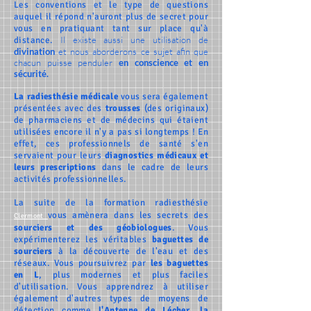
Les conventions et le type de questions
auquel il répond n'auront plus de secret pour
vous en pratiquant tant sur place qu'à
Il existe aussi une utilisation de
distance.
divination
et nous aborderons ce sujet afin que
chacun puisse penduler
en conscience et en
sécurité.
La radiesthésie médicale
vous sera également
présentées avec des
trousses
(des originaux)
de pharmaciens et de médecins qui étaient
utilisées encore il n'y a pas si longtemps ! En
effet, ces professionnels de santé s'en
servaient pour leurs
diagnostics médicaux et
leurs prescriptions
dans le cadre de leurs
activités professionnelles.
La suite de la formation radiesthésie
vous amènera dans les secrets des
Clermont
sourciers et des géobiologues
. Vous
expérimenterez les véritables
baguettes de
sourciers
à la découverte de l'eau et des
réseaux. Vous poursuivrez par
les baguettes
en L
, plus modernes et plus faciles
d'utilisation. Vous apprendrez à utiliser
également d'autres types de moyens de
détection comme
l'Antenne de Lécher
,
la