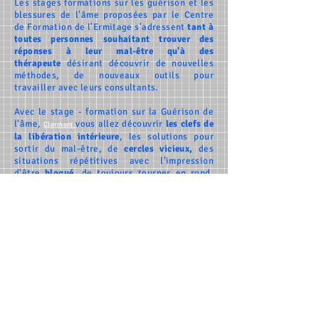
Les stages formations sur les guérison et les
blessures d
e l'âme proposées par le Centre
de Formation de l'Ermitage s'adressent
tant à
toutes personnes souhaitant
trouver des
réponses à leur mal-être
qu'à
des
thérapeute
désirant découvrir de nouvelles
méthodes, de nouveaux outils pour
travailler
avec leurs consultants.
Avec le stage - formation sur
la Guérison de
l'âme,
vous allez découvrir
les clefs de
Clermont
la libération intérieure
, les solutions pour
sortir du mal-être, de
cercles vicieux,
des
situations répétitives avec l'impression
d'être
bloqué
, de toujours tourner en rond,
d'être toujours face aux mêmes situations,
avec des
personnes toxiques
tant au travail
qu'avec vos
enfants
ou votre
mari
.
Les éléments abordés lors de la formation
sur
la Guérison de l'âme
porte sur
la
souffrance émotionnelle
(blessures d'âme,
vœux
, pactes, liens toxiques...) ainsi que de
la libération des mémoires (traumas,
cellulaires, transgénérationnelles)
qui sont
le reflet de notre mal être physique,
psychologique et mental. La difficulté à