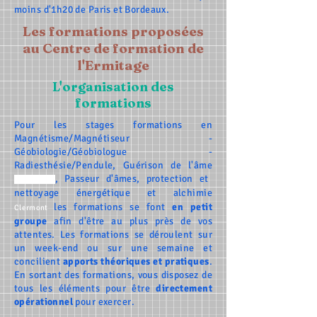
moins d'1h20 de Paris et Bordeaux.
Les formations proposées
au Centre de formation de
l'Ermitage
L'organisation des
formations
Pour les stages formations en
Magnétisme/Magnétiseur -
Géobiologie/Géobiologue -
Radiesthésie/Pendule, Guérison de l'âme
, Passeur d'âmes, protection et
(blessures)
nettoyage énergétique et alchimie
les formations se font
en petit
Clermont
groupe
afin d'être au plus près de vos
attentes. Les formations se déroulent sur
un week-end ou sur une semaine et
concilient
apports théoriques et pratiques
.
En sortant des formations, vous disposez de
tous les éléments pour être
directement
opérationnel
pour exercer.