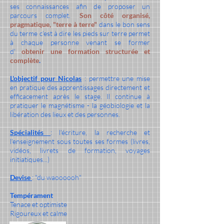
ses connaissances afin de proposer un
parcours complet.
Son côté organisé,
pragmatique, "terre à terre"
dans le bon sens
du terme c'est à dire les pieds sur terre permet
à chaque personne venant se former
d'
obtenir une formation structurée et
complète
.
L'objectif pour Nicolas
: permettre une mise
en pratique des apprentissages directement et
efficacement après le stage. Il continue à
pratiquer le magnétisme - la géobiologie et la
libération des lieux et des personnes.
Spécialités
: l'écriture, la recherche et
l'enseignement sous toutes ses formes (livres,
vidéos, livrets de formation, voyages
initiatiques...)
Devise
: "du waoooooh"
Tempérament
Tenace et optimiste
Rigoureux et calme