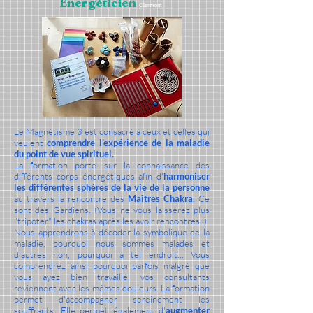
Energéticien
Clermont
Le Magnétisme 3 est consacré à ceux et celles qui
veulent
comprendre l'expérience de la maladie
du point de vue spirituel.
La formation porte sur la connaissance des
différents corps énergétiques afin d'
harmoniser
les différentes sphères de la vie de la personne
au travers la rencontre des
Maîtres Chakra.
Ce
sont des Gardiens. (Vous ne vous laisserez plus
"tripoter" les chakras après les avoir rencontrés :)
Nous apprendrons à décoder la symbolique de la
maladie, pourquoi nous sommes malades et
d'autres non, pourquoi à tel endroit... Vous
comprendrez ainsi pourquoi parfois malgré que
vous ayez bien travaillé, vos consultants
reviennent avec les mêmes douleurs. La formation
permet d'accompagner sereinement les
souffrants. Elle permet également d'
augmenter