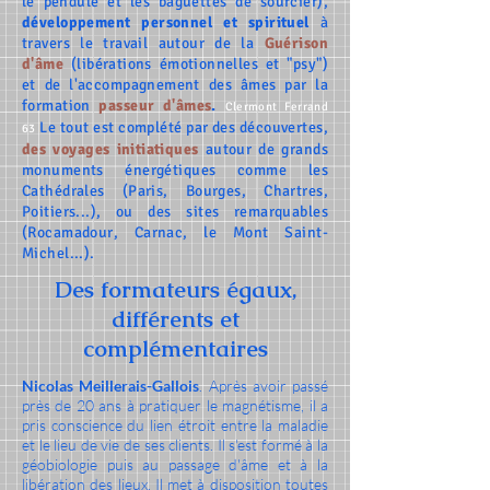
le pendule et les baguettes de sourcier),
développement personnel et spirituel
à
travers le travail autour
de la
Guérison
d'âme
(libérations émotionnelles et "psy")
et de l'accompagnement des âmes par
la
formation
passeur d'âmes
.
Clermont Ferrand
Le tout est complété par des découvertes,
63
des voyages initiatiques
autour de grands
monuments énergétiques comme les
Cathédrales (Paris, Bourges, Chartres,
Poitiers...), ou des sites remarquables
(Rocamadour, Carnac, le Mont Saint-
Michel...).
Des formateurs égaux,
différents et
complémentaires
Nicolas Meillerais-Gallois
. Après avoir passé
près de 20 ans à pratiquer le magnétisme, il a
pris conscience du lien étroit entre la maladie
et le lieu de vie de ses clients. Il s'est formé à la
géobiologie puis au passage d'âme et à la
libération des lieux. Il met à disposition toutes