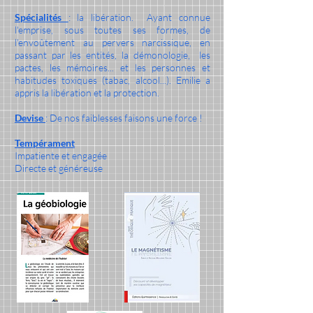
Spécialités
: la libération. Ayant connue
l'emprise, sous toutes ses formes, de
l'envoûtement au pervers narcissique, en
passant par les entités, la démonologie, les
pactes, les mémoires... et les personnes et
habitudes toxiques (tabac, alcool...). Emilie a
appris la libération et la protection.
Devise
: De nos faiblesses faisons une force !
Tempérament
Impatiente et engagée
Directe et généreuse