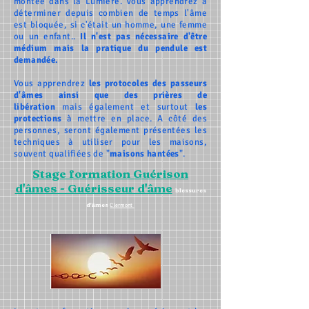
montée dans la Lumière. Vous apprendrez à
déterminer depuis combien de temps l'âme
est bloquée, si c'était un homme, une femme
ou un enfant..
Il n'est pas nécessaire d'être
médium mais la pratique du pendule est
demandée.
Vous apprendrez
les protocoles des passeurs
d'âmes ainsi que des prières de
libération
mais également et surtout
les
protections
à mettre en place. A côté des
personnes, seront également présentées les
techniques à utiliser pour les maisons,
souvent qualifiées de "
maisons hantées
".
Stage formation Guérison
d'
âmes - Guérisseur d'âme
blessures
d'âmes
Clermont