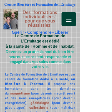
Centre Bien être et Formation
de l'Ermitage
Des "formations
individualisées"
pour que vous
réussissiez
Guérir - Comprendre - Libérer
Le Centre de Formation de
L'Ermitage est dédié
à la santé de l'Homme et de l'habitat.
Devenez un professionnel du bien être
Stage Formation magnétisme Clermont Ferrand 63
Stages
heureux : conscient, responsable et
Magnétisme - Géobiologie - Radiesthésie - Passeur d'âmes - Développement
engagé dans vos soins comme dans
personnel - Alchimie - Nettoyage et protection énergétique
votre vie.
Le Centre de Formation de l'Ermitage est un
centre de formation
dédié à la santé, au
Bien-être à l'habitat
. Il propose des
formations dans les domaines
du
magnétisme
(pour devenir magnétiseur)
et des soins énergétiques (pour devenir
énergéticien),
géobiologie
(pour devenir
géobiologue),
radiesthésie
(pour maîtriser