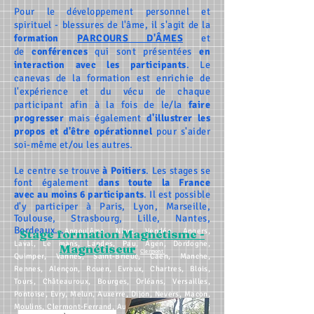
Pour le développement personnel et
spirituel - blessures de l'âme, il s'agit de la
formation
PARCOURS D'ÂMES
et
de
conférences
qui sont présentées
en
interaction avec les participants
. Le
canevas de la formation est enrichie de
l'expérience et du vécu de chaque
participant afin à la fois de le/la
faire
progresser
mais également
d'illustrer les
propos et d'être opérationnel
pour s'aider
soi-même et/ou les autres.
Le centre se trouve
à Poitiers
. Les stages se
font également
dans toute la France
avec
au moins 6 participants
. Il est
possible
d'y participer à
Paris
,
Lyon
,
Marseille
,
Toulouse
,
Strasbourg
,
Lille
,
Nantes
,
Bordeaux
...
Stage formation Magnétisme -
Angoulême
,
Niort
,
Vendée
,
Angers
,
Laval
,
Le mans
,
Landes
,
Pau
,
Agen
,
Dordogne
,
Magnétiseur
Clermont
Quimper
,
Vannes
,
Saint-Brieuc
,
Caen
,
Manche
,
Rennes
,
Alençon
,
Rouen
,
Evreux
,
Chartres
,
Blois
,
Tours
,
Châteauroux
,
Bourges
,
Orléans
,
Versailles
,
Pontoise
,
Evry
,
Melun
,
Auxerre
,
Dijon
,
Nevers
,
Macon
,
Moulins
,
Clermont-Ferrand
,
Aurillac
,
Le Puy-en-Velay
,