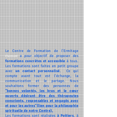
Le Centre de Formation de l'Ermitage
a pour objectif de proposer des
Clermont
formations concrètes et accessible
à tous.
Les formations sont faites en petit groupe
avec
un contact personnalisé
. Ce qui
compte avant tout est l'échange,
la
communication et le partage
. Nous
souhaitons former des personnes de
"bonnes volontés, les bras et le cœur
ouverts désirant être des thérapeutes
conscients, responsables et engagés avec
et pour les autres"(lien pour la philosophie
spirituelle de notre Centre).
Les formations sont réalisées
à Poitiers
, à