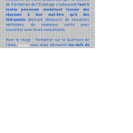
de Formation de l'Ermitage s'adressent
tant à
toutes personnes souhaitant
trouver des
réponses à leur mal-être
qu'à
des
thérapeute
désirant découvrir de nouvelles
méthodes, de nouveaux outils pour
travailler
avec leurs consultants.
Avec le stage - formation sur
la Guérison de
l'âme,
vous allez découvrir
les clefs de
Avignon
la libération intérieure
, les solutions pour
sortir du mal-être, de
cercles vicieux,
des
situations répétitives avec l'impression
d'être
bloqué
, de toujours tourner en rond,
d'être toujours face aux mêmes situations,
avec des
personnes toxiques
tant au travail
qu'avec vos
enfants
ou votre
mari
.
Les éléments abordés lors de la formation
sur
la Guérison de l'âme
porte sur
la
souffrance émotionnelle
(blessures d'âme,
vœux
, pactes, liens toxiques...) ainsi que de
la libération des mémoires (traumas,
cellulaires, transgénérationnelles)
qui sont
le reflet de notre mal être physique,
psychologique et mental. La difficulté à
lâcher prise, à vivre heureux et libre.
La