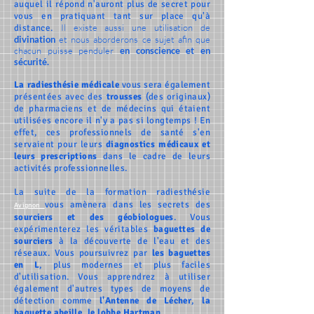
auquel il répond n'auront plus de secret pour
vous en pratiquant tant sur place qu'à
Il existe aussi une utilisation de
distance.
divination
et nous aborderons ce sujet afin que
chacun puisse penduler
en conscience et en
sécurité.
La radiesthésie médicale
vous sera également
présentées avec des
trousses
(des originaux)
de pharmaciens et de médecins qui étaient
utilisées encore il n'y a pas si longtemps ! En
effet, ces professionnels de santé s'en
servaient pour leurs
diagnostics médicaux et
leurs prescriptions
dans le cadre de leurs
activités professionnelles.
La suite de la formation radiesthésie
vous amènera dans les secrets des
Avignon
sourciers et des géobiologues
. Vous
expérimenterez les véritables
baguettes de
sourciers
à la découverte de l'eau et des
réseaux. Vous poursuivrez par
les baguettes
en L
, plus modernes et plus faciles
d'utilisation. Vous apprendrez à utiliser
également d'autres types de moyens de
détection comme
l'Antenne de Lécher
,
la
baguette abeille, le lobbe Hartman...