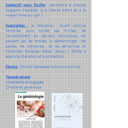
L'objectif pour Emilie
: permettre à chaque
stagiaire d'accéder à la liberté d'être et à la
magie (l'âme qui agit :)
Spécialités
: la libération. Ayant connue
l'emprise, sous toutes ses formes, de
l'envoûtement au pervers narcissique, en
passant par les entités, la démonologie, les
pactes, les mémoires... et les personnes et
habitudes toxiques (tabac, alcool...). Emilie a
appris la libération et la protection.
Devise
: De nos faiblesses faisons une force !
Tempérament
Impatiente et engagée
Directe et généreuse