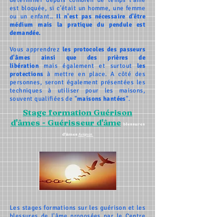
déterminer depuis combien de temps l'âme
est bloquée, si c'était un homme, une femme
ou un enfant..
Il n'est pas nécessaire d'être
médium mais la pratique du pendule est
demandée.
Vous apprendrez
les protocoles des passeurs
d'âmes ainsi que des prières de
libération
mais également et surtout
les
protections
à mettre en place. A côté des
personnes, seront également présentées les
techniques à utiliser pour les maisons,
souvent qualifiées de "
maisons hantées
".
Stage formation Guérison
d'
âmes - Guérisseur d'âme
blessures
d'âmes
Avignon
Les stages formations sur les guérison et les
blessures d
e l'âme proposées par le Centre