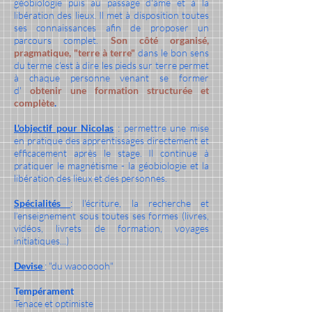
géobiologie puis au passage d'âme et à la
libération des lieux. Il met à disposition toutes
ses connaissances afin de proposer un
parcours complet.
Son côté organisé,
pragmatique, "terre à terre"
dans le bon sens
du terme c'est à dire les pieds sur terre permet
à chaque personne venant se former
d'
obtenir une formation structurée et
complète
.
L'objectif pour Nicolas
: permettre une mise
en pratique des apprentissages directement et
efficacement après le stage. Il continue à
pratiquer le magnétisme - la géobiologie et la
libération des lieux et des personnes.
Spécialités
: l'écriture, la recherche et
l'enseignement sous toutes ses formes (livres,
vidéos, livrets de formation, voyages
initiatiques...)
Devise
: "du waoooooh"
Tempérament
Tenace et optimiste