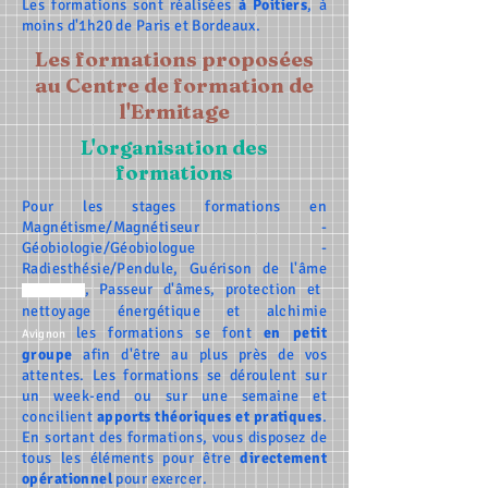
Les formations sont réalisées
à Poitiers
, à
moins d'1h20 de Paris et Bordeaux.
Les formations proposées
au Centre de formation de
l'Ermitage
L'organisation des
formations
Pour les stages formations en
Magnétisme/Magnétiseur -
Géobiologie/Géobiologue -
Radiesthésie/Pendule, Guérison de l'âme
, Passeur d'âmes, protection et
(blessures)
nettoyage énergétique et alchimie
les formations se font
en petit
Avignon
groupe
afin d'être au plus près de vos
attentes. Les formations se déroulent sur
un week-end ou sur une semaine et
concilient
apports théoriques et pratiques
.
En sortant des formations, vous disposez de
tous les éléments pour être
directement
opérationnel
pour exercer.