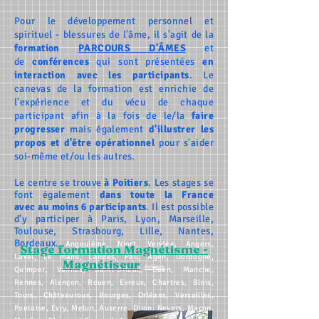
Pour le développement personnel et
spirituel - blessures de l'âme, il s'agit de la
formation
PARCOURS D'ÂMES
et
de
conférences
qui sont présentées
en
interaction avec les participants
. Le
canevas de la formation est enrichie de
l'expérience et du vécu de chaque
participant afin à la fois de le/la
faire
progresser
mais également
d'illustrer les
propos et d'être opérationnel
pour s'aider
soi-même et/ou les autres.
Le centre se trouve
à Poitiers
. Les stages se
font également
dans toute la France
avec
au moins 6 participants
. Il est
possible
d'y participer à
Paris
,
Lyon
,
Marseille
,
Toulouse
,
Strasbourg
,
Lille
,
Nantes
,
Bordeaux
...
Angoulême
,
Niort
,
Vendée
,
Angers
,
Stage formation Magnétisme -
Laval
,
Le mans
,
Landes
,
Pau
,
Agen
,
Dordogne
,
Magnétiseur
Avignon
Quimper
,
Vannes
,
Saint-Brieuc
,
Caen
,
Manche
,
Rennes
,
Alençon
,
Rouen
,
Evreux
,
Chartres
,
Blois
,
Tours
,
Châteauroux
,
Bourges
,
Orléans
,
Versailles
,
Pontoise
,
Evry
,
Melun
,
Auxerre
,
Dijon
,
Nevers
,
Macon
,