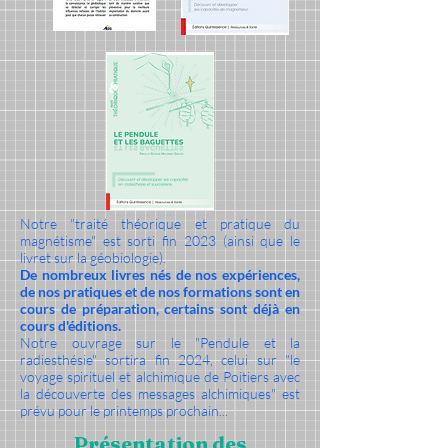
Notre "traité théorique et pratique du
magnétisme" est sorti fin 2023 (ainsi que le
livret sur la géobiologie).
De nombreux livres nés de nos expériences,
de nos pratiques et de nos formations sont en
cours de préparation, certains sont déjà en
cours d'éditions.
Notre ouvrage sur le "Pendule et la
radiesthésie" sortira fin 2024, celui sur "le
voyage spirituel et alchimique de Poitiers avec
la découverte des messages alchimiques" est
prévu pour le printemps prochain...
Présentation des