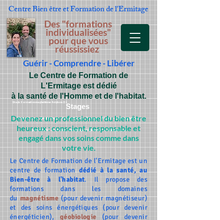
Centre Bien être et Formation
de l'Ermitage
Des "formations
individualisées"
pour que vous
réussissiez
Guérir - Comprendre - Libérer
Le Centre de Formation de
L'Ermitage est dédié
à la santé de l'Homme et de l'habitat.
Stage Formation magnétisme Avignon 84
Stages
Devenez un professionnel du bien être
Magnétisme - Géobiologie - Radiesthésie - Passeur d'âmes - Développement
heureux : conscient, responsable et
personnel - Alchimie - Nettoyage et protection énergétique
engagé dans vos soins comme dans
votre vie.
Le Centre de Formation de l'Ermitage est un
centre de formation
dédié à la santé, au
Bien-être à l'habitat
. Il propose des
formations dans les domaines
du
magnétisme
(pour devenir magnétiseur)
et des soins énergétiques (pour devenir
énergéticien),
géobiologie
(pour devenir