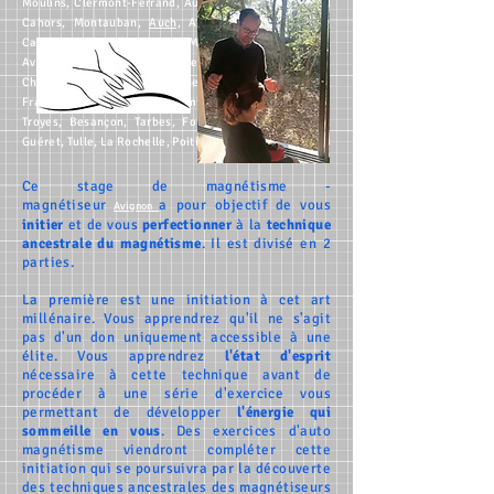
Moulins
,
Clermont-Ferrand
,
Aurillac
,
Le Puy-en-Velay
,
Cahors
,
Montauban
,
Auch,
Albi
,
Rodez
,
Perpignan
,
Carcassonne
,
Montpellier
,
Mende
,
Nîmes
,
Toulon
,
Avignon
,
Gap
,
Digne
,
Nice
,
Valence
,
Grenoble
,
Chambéry
,
Annecy
,
Saint-Etienne
,
Bourg-en-Bresse
,
France
,
Lons-le-Saunier
,
Amiens
,
Beauvais
,
Laon
,
Troyes
,
Besançon
,
Tarbes
,
Foix
,
Bretagne
,
Limoges
,
Guéret
,
Tulle
,
La Rochelle
,
Poitiers
.
Ce stage de magnétisme -
magnétiseur
a pour objectif de vous
Avignon
initier
et de vous
perfectionner
à la
technique
ancestrale du magnétisme
. Il est divisé en 2
parties.
La première est une initiation à cet art
millénaire. Vous apprendrez qu'il ne s'agit
pas d'un don uniquement accessible à une
élite. Vous apprendrez
l'état d'esprit
nécessaire à cette technique avant de
procéder à une série d'exercice vous
permettant de développer
l'énergie qui
sommeille en vous
. Des exercices d'auto
magnétisme viendront compléter cette
initiation qui se poursuivra par la découverte
des techniques ancestrales des magnétiseurs