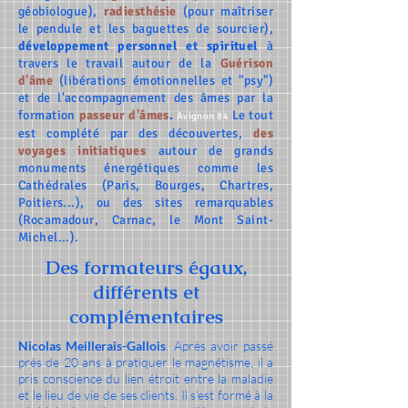
géobiologue),
radiesthésie
(pour maîtriser
le pendule et les baguettes de sourcier),
développement personnel et spirituel
à
travers le travail autour
de la
Guérison
d'âme
(libérations émotionnelles et "psy")
et de l'accompagnement des âmes par
la
formation
passeur d'âmes
.
Le tout
Avignon 84
est complété par des découvertes,
des
voyages initiatiques
autour de grands
monuments énergétiques comme les
Cathédrales (Paris, Bourges, Chartres,
Poitiers...), ou des sites remarquables
(Rocamadour, Carnac, le Mont Saint-
Michel...).
Des formateurs égaux,
différents et
complémentaires
Nicolas Meillerais-Gallois
. Après avoir passé
près de 20 ans à pratiquer le magnétisme, il a
pris conscience du lien étroit entre la maladie
et le lieu de vie de ses clients. Il s'est formé à la