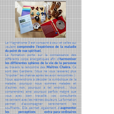
Le Magnétisme 3 est consacré à ceux et celles qui
veulent
comprendre l'expérience de la maladie
du point de vue spirituel.
La formation porte sur la connaissance des
différents corps énergétiques afin d'
harmoniser
les différentes sphères de la vie de la personne
au travers la rencontre des
Maîtres Chakra.
Ce
sont des Gardiens. (Vous ne vous laisserez plus
"tripoter" les chakras après les avoir rencontrés :)
Nous apprendrons à décoder la symbolique de la
maladie, pourquoi nous sommes malades et
d'autres non, pourquoi à tel endroit... Vous
comprendrez ainsi pourquoi parfois malgré que
vous ayez bien travaillé, vos consultants
reviennent avec les mêmes douleurs. La formation
permet d'accompagner sereinement les
souffrants. Elle permet également d'
augmenter
les perceptions extra-para-ordinaires