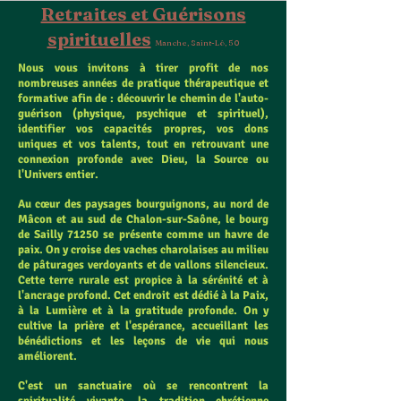
Retraites et Guérisons
spirituelles
Manche, Saint-Lô, 50
Nous vous invitons à tirer profit de nos
nombreuses années de pratique thérapeutique et
formative afin de : découvrir le chemin de l'auto-
guérison (physique, psychique et spirituel),
identifier vos capacités propres, vos dons
uniques et vos talents, tout en retrouvant une
connexion profonde avec Dieu, la Source ou
l'Univers entier.
Au cœur des paysages bourguignons, au nord de
Mâcon et au sud de Chalon-sur-Saône, le bourg
de Sailly 71250 se présente comme un havre de
paix. On y croise des vaches charolaises au milieu
de pâturages verdoyants et de vallons silencieux.
Cette terre rurale est propice à la sérénité et à
l'ancrage profond. Cet endroit est dédié à la Paix,
à la Lumière et à la gratitude profonde. On y
cultive la prière et l'espérance, accueillant les
bénédictions et les leçons de vie qui nous
améliorent.
C'est un sanctuaire où se rencontrent la