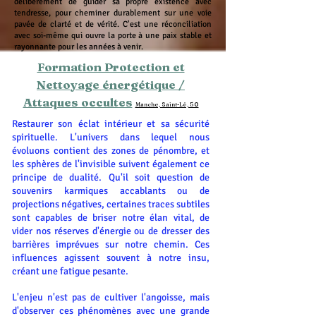
délibérément de guider sa propre existence avec
tendresse, pour cheminer durablement sur une voie
pavée de clarté et de vérité. C'est une réconciliation
avec soi-même qui ouvre la porte à une paix stable et
rayonnante pour les années à venir.
Formation Protection et
Nettoyage énergétique /
Attaques occultes
Manche, Saint-Lô, 50
Restaurer son éclat intérieur et sa sécurité
spirituelle. L'univers dans lequel nous
évoluons contient des zones de pénombre, et
les sphères de l'invisible suivent également ce
principe de dualité. Qu'il soit question de
souvenirs karmiques accablants ou de
projections négatives, certaines traces subtiles
sont capables de briser notre élan vital, de
vider nos réserves d'énergie ou de dresser des
barrières imprévues sur notre chemin. Ces
influences agissent souvent à notre insu,
créant une fatigue pesante.
L'enjeu n'est pas de cultiver l'angoisse, mais
d'observer ces phénomènes avec une grande