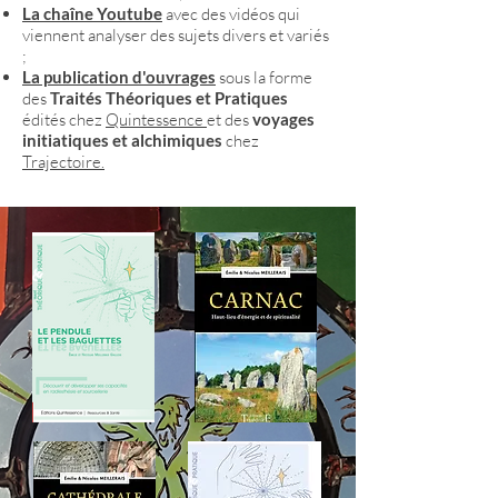
La chaîne Youtube
avec des vidéos qui
viennent analyser des sujets divers et variés
;
La publication d'ouvrages
sous la forme
des
Traités Théoriques et Pratiques
édités chez
Quintessence
et des
voyages
initiatiques et alchimiques
chez
Trajectoire.