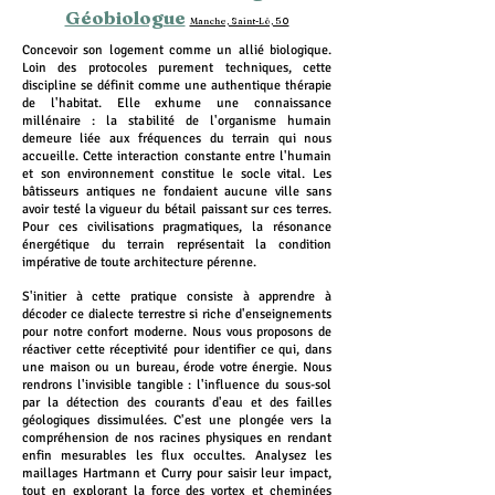
Géobiologue
Manche, Saint-Lô, 50
Concevoir son logement comme un allié biologique.
Loin des protocoles purement techniques, cette
discipline se définit comme une authentique thérapie
de l'habitat. Elle exhume une connaissance
millénaire : la stabilité de l'organisme humain
demeure liée aux fréquences du terrain qui nous
accueille. Cette interaction constante entre l'humain
et son environnement constitue le socle vital. Les
bâtisseurs antiques ne fondaient aucune ville sans
avoir testé la vigueur du bétail paissant sur ces terres.
Pour ces civilisations pragmatiques, la résonance
énergétique du terrain représentait la condition
impérative de toute architecture pérenne.
S'initier à cette pratique consiste à apprendre à
décoder ce dialecte terrestre si riche d'enseignements
pour notre confort moderne. Nous vous proposons de
réactiver cette réceptivité pour identifier ce qui, dans
une maison ou un bureau, érode votre énergie. Nous
rendrons l'invisible tangible : l'influence du sous-sol
par la détection des courants d'eau et des failles
géologiques dissimulées. C'est une plongée vers la
compréhension de nos racines physiques en rendant
enfin mesurables les flux occultes. Analysez les
maillages Hartmann et Curry pour saisir leur impact,
tout en explorant la force des vortex et cheminées