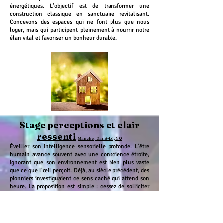
énergétiques. L'objectif est de transformer une
construction classique en sanctuaire revitalisant.
Concevons des espaces qui ne font plus que nous
loger, mais qui participent pleinement à nourrir notre
élan vital et favoriser un bonheur durable.
Stage perceptions et clair
ressenti
Manche, Saint-Lô, 50
Éveiller son intelligence sensorielle profonde. L'être
humain avance souvent avec une conscience étroite,
ignorant que son environnement est bien plus vaste
que ce que l'œil perçoit. Déjà, au siècle précédent, des
pionniers investiguaient ce sens caché qui attend son
heure. La proposition est simple : cessez de solliciter
l'extérieur et commencez à prêter l'oreille à votre
harmonie interne fondamentale. Au cours de cet
apprentissage, le but ne réside pas uniquement dans
l'usage d'instruments techniques, mais dans la