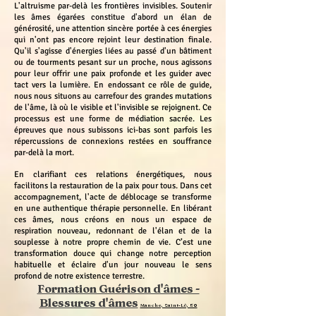
L'altruisme par-delà les frontières invisibles. Soutenir
les âmes égarées constitue d'abord un élan de
générosité, une attention sincère portée à ces énergies
qui n'ont pas encore rejoint leur destination finale.
Qu'il s'agisse d'énergies liées au passé d'un bâtiment
ou de tourments pesant sur un proche, nous agissons
pour leur offrir une paix profonde et les guider avec
tact vers la lumière. En endossant ce rôle de guide,
nous nous situons au carrefour des grandes mutations
de l'âme, là où le visible et l'invisible se rejoignent. Ce
processus est une forme de médiation sacrée. Les
épreuves que nous subissons ici-bas sont parfois les
répercussions de connexions restées en souffrance
par-delà la mort.
En clarifiant ces relations énergétiques, nous
facilitons la restauration de la paix pour tous. Dans cet
accompagnement, l'acte de déblocage se transforme
en une authentique thérapie personnelle. En libérant
ces âmes, nous créons en nous un espace de
respiration nouveau, redonnant de l'élan et de la
souplesse à notre propre chemin de vie. C’est une
transformation douce qui change notre perception
habituelle et éclaire d'un jour nouveau le sens
profond de notre existence terrestre.
Formation Guérison d'âmes -
Blessures d'âmes
Manche, Saint-Lô, 50