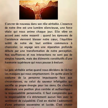
S'ancrer de nouveau dans son rôle véritable. L'essence
de notre être est une lumière silencieuse, une force
vitale qui nous anime chaque jour. Elle vibre en
accord avec notre ressenti : quand les épreuves de
l'existence viennent blesser notre cœur, l'équilibre
subtil de notre vie tout entière commence à
chanceler. Le voyage vers une réparation profonde
débute par une transformation de notre perception.
Nos souffrances et nos interactions ne sont pas de
simples hasards, mais des éléments constitutifs d'une
harmonie supérieure qui nous pousse à évoluer.
La paix véritable arrive quand nous décidons de lâcher
les masques qui nous emprisonnent. On quitte alors le
costume de la personne impuissante face aux
circonstances, ou celui du sauveur infatigable qui
sacrifie sa propre énergie pour les siens. On cherche
désormais une position plus centrée et authentique :
la responsabilité personnelle. Il faut comprendre que
la responsabilité n'a strictement aucun lien avec le
sentiment de culpabilité. C’est en réalité l'avènement
d'une présence souveraine et lucide. C'est choisir