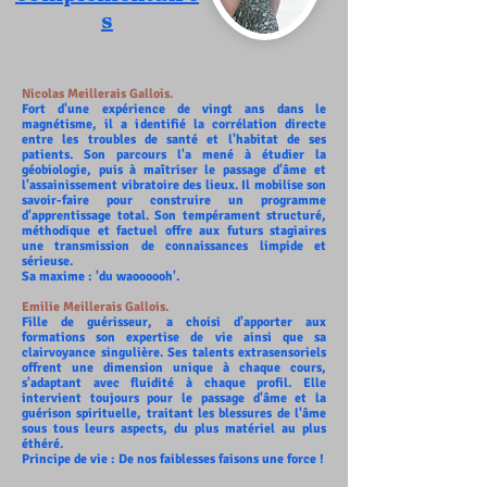
s
Nicolas Meillerais Gallois.
Fort d'une expérience de vingt ans dans le
magnétisme, il a identifié la corrélation directe
entre les troubles de santé et l'habitat de ses
patients. Son parcours l'a mené à étudier la
géobiologie, puis à maîtriser le passage d'âme et
l'assainissement vibratoire des lieux. Il mobilise son
savoir-faire pour construire un programme
d'apprentissage total. Son tempérament structuré,
méthodique et factuel offre aux futurs stagiaires
une transmission de connaissances limpide et
sérieuse.
Sa maxime : 'du waoooooh'.
Emilie Meillerais Gallois.
Fille de guérisseur, a choisi d'apporter aux
formations son expertise de vie ainsi que sa
clairvoyance singulière. Ses talents extrasensoriels
offrent une dimension unique à chaque cours,
s'adaptant avec fluidité à chaque profil. Elle
intervient toujours pour le passage d'âme et la
guérison spirituelle, traitant les blessures de l'âme
sous tous leurs aspects, du plus matériel au plus
éthéré.
Principe de vie : De nos faiblesses faisons une force !