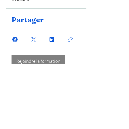
Partager
Rejoindre la formation
Liens rapides
Formation magnétiseur
Formation magnétiseur bretagne
Formation magnétiseur lyon
Formation magnétiseur nantes
Formation magnétiseur toulouse