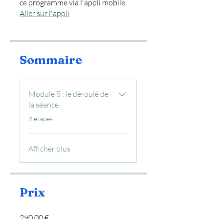
ce programme via l'appli mobile.
Aller sur l'appli
Sommaire
Module 8 : le déroulé de
la séance
.
9 étapes
Afficher plus
Prix
290,00 €