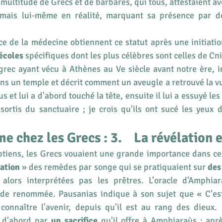
multitude de Grecs et de barbares, qui tous, attestaient avo
mais lui-même en réalité, marquant sa présence par de
écoles
 spécifiques dont les plus célèbres sont celles de Cn
grec ayant vécu à Athènes au Ve siècle avant notre ère, i
ns un temple et décrit comment un aveugle a retrouvé la vue 
 et lui a d'abord touché la tête, ensuite il lui a essuyé les ye
ortis du sanctuaire ; je crois qu'ils ont sucé les yeux de
 chez les Grecs : 3.    La révélation 
tiens, les Grecs vouaient une grande importance dans cer
lation
 » des remèdes par songe qui se pratiquaient sur 
des
 alors interprétées pas les prêtres. L’oracle d’Amphia
nde renommée. Pausanias indique à son sujet que « C'est
connaître l'avenir, depuis qu'il est au rang des dieux. C
e d'abord par 
un sacrifice
 qu'il offre à Amphiaraùs ; aprè