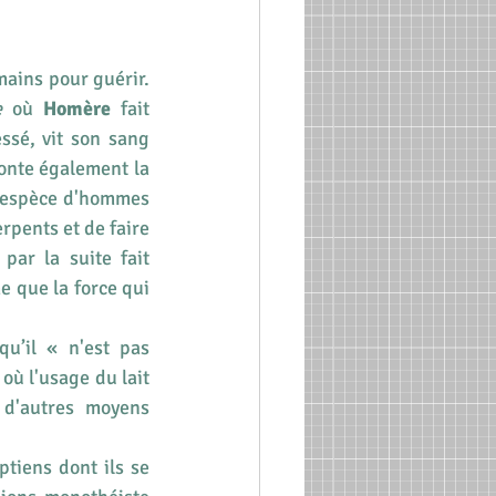
ains pour guérir. 
e
 où 
Homère
 fait 
ssé, vit son sang 
onte également la 
e espèce d'hommes 
rpents et de faire 
ar la suite fait 
 que la force qui 
u’il « n'est pas 
ù l'usage du lait 
d'autres moyens 
iens dont ils se 