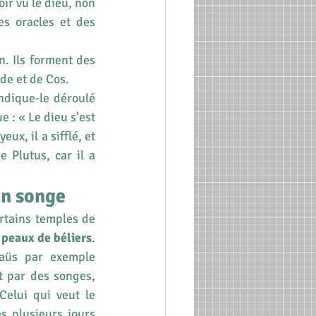
ir vu le dieu, non 
s oracles et des 
Les prêtres au service de la médecine obtiennent ce statut après une initiation. Ils forment des 
ide et de Cos.
ndique-le déroulé 
: « Le dieu s'est 
ux, il a sifflé, et 
 Plutus, car il a 
en songe
tains temples de 
 peaux de béliers
. 
raüs par exemple 
 par des songes, 
elui qui veut le 
s plusieurs jours 