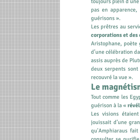
toujours plein d'une 
pas en apparence, 
guérisons ». 
corporations et des 
Aristophane, poète 
d’une célébration da
assis auprès de Plutus
deux serpents sont s
recouvré la vue ».
Le magnétisme
Tout comme les Egyp
guérison à la « 
révé
Les visions étaient
jouissait d’une gra
qu'Amphiaraus fait 
consulter se purifi