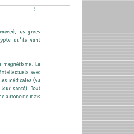
mercé, les grecs 
pte qu’ils vont 
u magnétisme. La 
tellectuels avec 
les médicales (vu 
eur santé). Tout 
ine autonome mais 