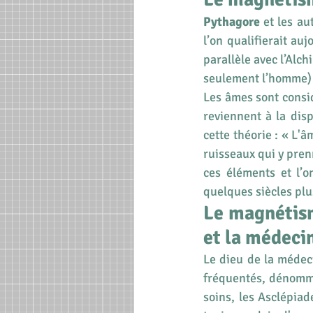
Pythagore
 et les a
l’on qualifierait auj
parallèle avec l’Alch
seulement l’homme) e
Les âmes sont cons
reviennent à la dis
cette théorie : « L'
ruisseaux qui y prenn
ces éléments et l’o
quelques siècles plu
Le magnétism
et la médeci
Le dieu de la médec
fréquentés, dénomm
soins, les Asclépiad