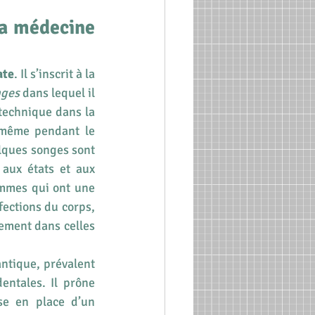
la médecine 
ate
. Il s’inscrit à la 
nges
 dans lequel il 
technique dans la 
-même pendant le 
lques songes sont 
aux états et aux 
hommes qui ont une 
fections du corps, 
ement dans celles 
ntique, prévalent 
ntales. Il prône 
e en place d’un 