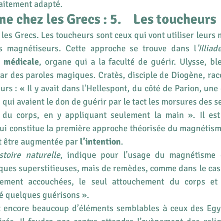
raitement adapté.
 chez les Grecs : 5.    Les toucheurs
es Grecs. Les toucheurs sont ceux qui vont utiliser leurs m
s magnétiseurs. Cette approche se trouve dans l
’Illiad
n médicale
, organe qui a la faculté de guérir. Ulysse, ble
par des paroles magiques. Cratès, disciple de Diogène, rac
rs : « Il y avait dans l'Hellespont, du côté de Parion, un
ui avaient le don de guérir par le tact les morsures des se
n du corps, en y appliquant seulement la main ». Il est p
ui constitue la première approche théorisée du magnétisme
 être augmentée par 
l’intention
.
stoire naturelle
, indique pour l’usage du magnétisme q
iques superstitieuses, mais de remèdes, comme dans le cas o
ement accouchées, le seul attouchement du corps et 
é quelques guérisons ».
 encore beaucoup d’éléments semblables à ceux des Egypt