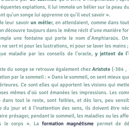
équentes expiations, il lui immole un bélier sur la peau du
ant qu'un songe lui apprenne ce qu'il veut savoir ».
de leur savoir 
un métie
r, en attendaient, comme dans tout
n découvre toujours dans le même récit d’une manière fort d
emple une fontaine qui porte le nom d'Amphiaraùs. On 
u ne sert ni pour les lustrations, ni pour se laver les mains ;
ue maladie par les conseils de l'oracle, 
y jettent de l'
nte du songe se retrouve également chez 
Aristote 
(-384 , 
tion par le sommeil : « Dans le sommeil, on sent mieux que 
érieures. Ce sont elles qui apportent les visions qui mette
hoses mêmes d'où sont émanées les impressions. Les co
ans tout le reste, sont faibles, et dès lors, peu sensibl
 du jour et à l'inattention des sens, ils doivent être né
faire présager, pendant le sommeil, les maladies ou les affe
s le corps ». La
 formation magnétisme
 permet de déc