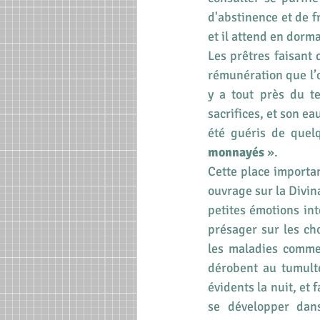
d'abstinence et de fr
et il attend en dorm
Les prêtres faisant 
rémunération que l’o
y a tout près du t
sacrifices, et son ea
été guéris de quelq
monnayés
 ».
Cette place importa
ouvrage sur la Divina
petites émotions int
présager sur les c
les maladies comme d
dérobent au tumulte
évidents la nuit, et 
se développer dan