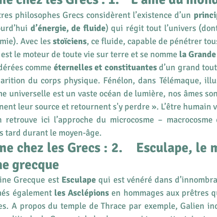
utres philosophes Grecs considèrent l’existence d’un 
princi
ourd’hui 
d’énergie, de fluide
) qui régit tout l’univers (don
imie). Avec les 
stoïciens
, ce fluide, capable de pénétrer tous
st le moteur de toute vie sur terre et se nomme 
la Grand
idérées comme 
éternelles et constituantes
 d’un grand tout
parition du corps physique. Fénélon, dans Télémaque, illu
âme universelle est un vaste océan de lumière, nos âmes sont
ent leur source et retournent s'y perdre ». L’être humain v
n retrouve ici l’approche du microcosme – macrocosme q
s tard durant le moyen-âge.
e chez les Grecs : 2.    Esculape, le
ne grecque
ine Grecque est 
Esculape
 qui est vénéré dans d’innombra
és également 
les Asclépions
 en hommages aux prêtres qui
es. A propos du temple de Thrace par exemple, Galien indi