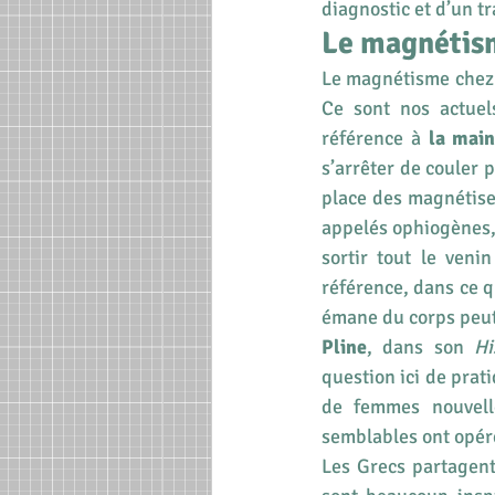
diagnostic et d’un t
Le magnétisme
Le magnétisme chez l
Ce sont nos actuel
référence à 
la mai
s’arrêter de couler 
place des magnétiseu
appelés ophiogènes, q
sortir tout le veni
référence, dans ce q
émane du corps peut
Pline
, dans son 
Hi
question ici de prat
de femmes nouvell
semblables ont opér
Les Grecs partagent