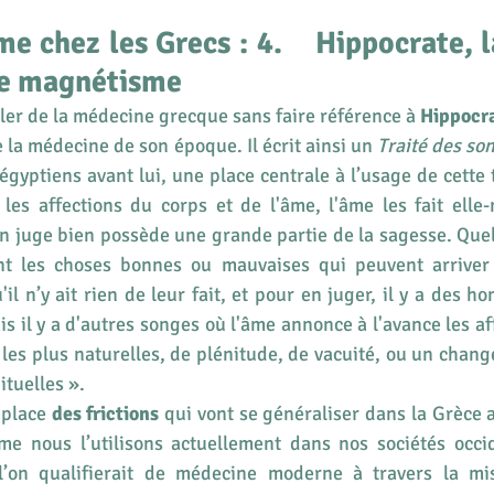
e chez les Grecs : 4.    Hippocrate, 
le magnétisme
er de la médecine grecque sans faire référence à 
Hippocr
e la médecine de son époque. Il écrit ainsi un 
Traité des so
gyptiens avant lui, une place centrale à l’usage de cette 
 les affections du corps et de l'âme, l'âme les fait elle
en juge bien possède une grande partie de la sagesse. Que
ent les choses bonnes ou mauvaises qui peuvent arriver 
'il n’y ait rien de leur fait, et pour en juger, il y a des 
s il y a d'autres songes où l'âme annonce à l'avance les af
les plus naturelles, de plénitude, de vacuité, ou un chang
ituelles ».
place 
des frictions
 qui vont se généraliser dans la Grèce a
 nous l’utilisons actuellement dans nos sociétés occide
’on qualifierait de médecine moderne à travers la mis