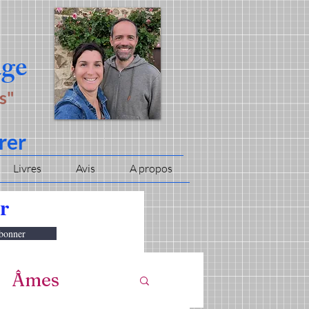
age
s"
rer
Livres
Avis
A propos
er
bonner
Âmes